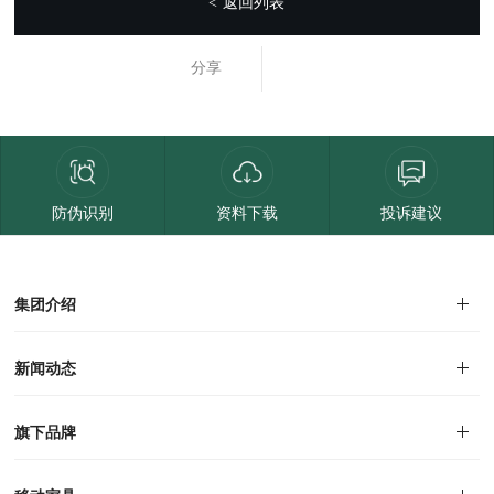
返回列表
<
分享
防伪识别
资料下载
投诉建议
集团介绍
集团介绍
企业文化
人才招聘
商学院
VR全景展厅
董事长介绍
新闻动态
对外公告
家居资讯
旗下品牌
品牌文化